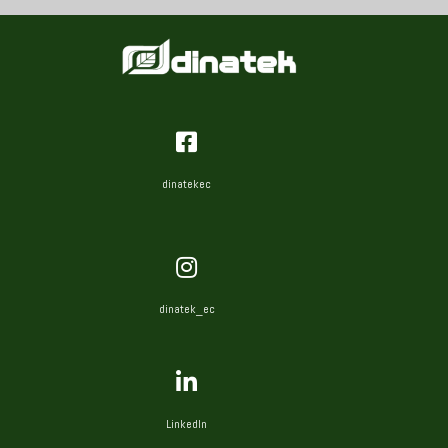
dinatekec
dinatek_ec
LinkedIn