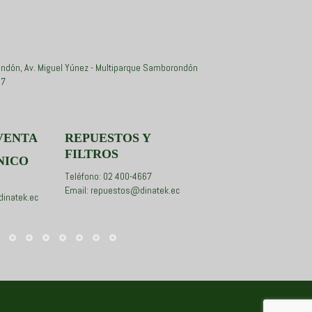
ndón, Av. Miguel Yúnez - Multiparque Samborondón
67
VENTA
REPUESTOS Y
FILTROS
NICO
Teléfono: 02 400-4667
Email: repuestos@dinatek.ec
dinatek.ec