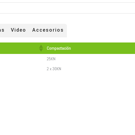
as
Video
Accesorios
Compactación
25KN
2 x 30KN