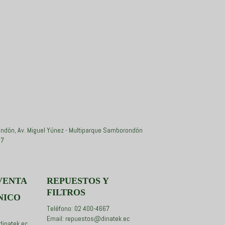
ndón, Av. Miguel Yúnez - Multiparque Samborondón
67
VENTA
REPUESTOS Y
FILTROS
NICO
Teléfono: 02 400-4667
Email: repuestos@dinatek.ec
dinatek.ec